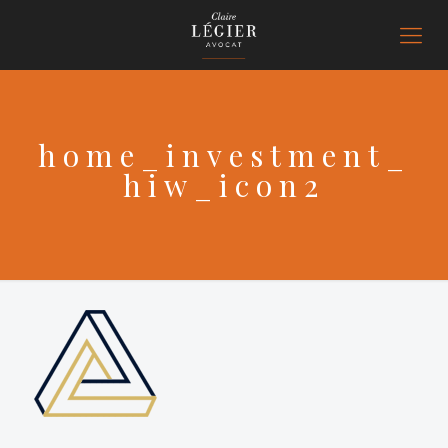
home_investment_
hiw_icon2