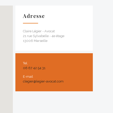
Adresse
Claire Légier - Avocat
21 rue Sylvabelle - 4e étage
13006 Marseille
Tel.
06 67 42 54 31
E-mail
clegier@legier-avocat.com