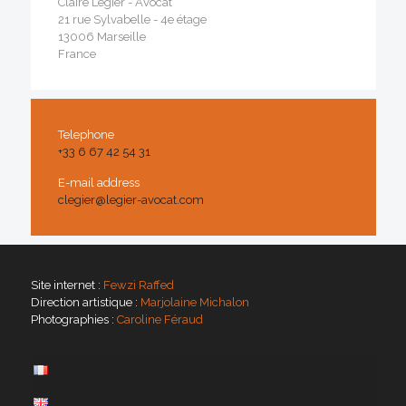
Claire Légier - Avocat
21 rue Sylvabelle - 4e étage
13006 Marseille
France
Telephone
+33 6 67 42 54 31
E-mail address
clegier@legier-avocat.com
Site internet :
Fewzi Raffed
Direction artistique :
Marjolaine Michalon
Photographies :
Caroline Féraud